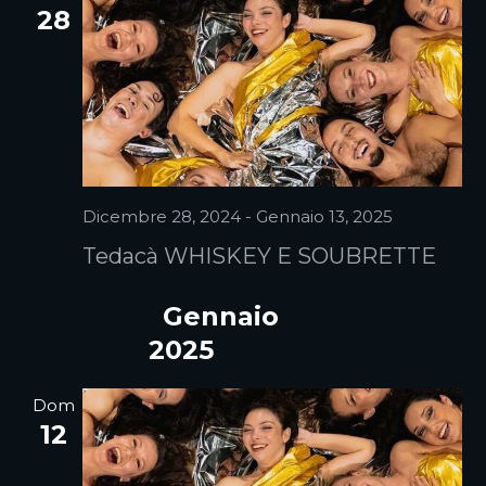
V
a
28
s
I
l
t
G
a
e
d
A
N
a
Z
t
a
I
a
v
.
O
i
N
g
E
Dicembre 28, 2024
-
Gennaio 13, 2025
a
z
Tedacà WHISKEY E SOUBRETTE
i
o
Gennaio
n
e
2025
Dom
12