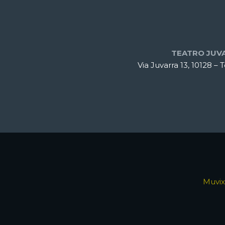
TEATRO JUV
Via Juvarra 13, 10128 – 
Muvix