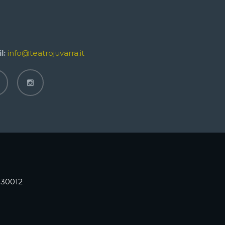
l:
info@teatrojuvarra.it
6530012