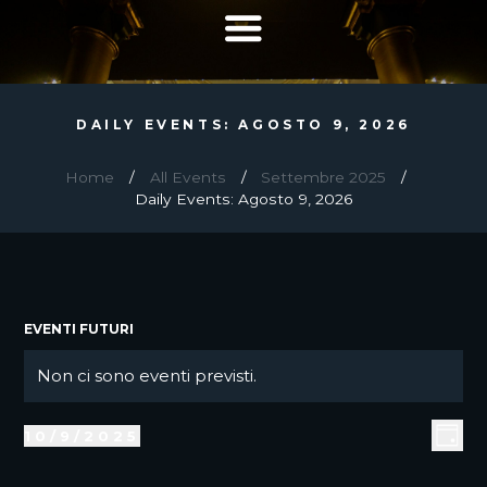
DAILY EVENTS: AGOSTO 9, 2026
Home
All Events
Settembre 2025
Daily Events: Agosto 9, 2026
EVENTI FUTURI
EVENTI
FOR
Non ci sono eventi previsti.
N
SETTEMBRE
o
10,
V
E
10/9/2025
t
G
2025
v
I
S
I
i
O
e
e
S
R