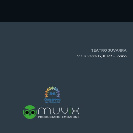
TEATRO JUVARRA
Via Juvarra 13, 10128 – Torino