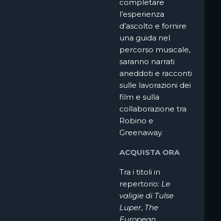
completare
l’esperienza
d’ascolto e fornire
una guida nel
percorso musicale,
saranno narrati
aneddoti e racconti
sulle lavorazioni dei
film e sulla
collaborazione tra
Robino e
Greenaway.
ACQUISTA ORA
Tra i titoli in
repertorio:
Le
valigie di Tulse
Luper
,
The
European