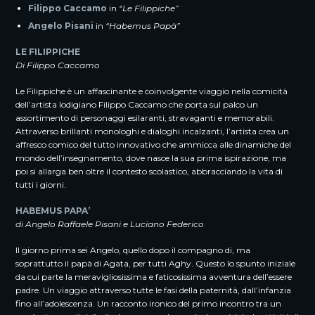
Filippo Caccamo
in
“Le Filippiche”
Angelo Pisani
in
“Habemus Papà”
LE FILIPPICHE
Di Filippo Caccamo
Le Filippiche è un affascinante e coinvolgente viaggio nella comicità
dell’artista lodigiano Filippo Caccamo che porta sul palco un
assortimento di personaggi esilaranti, stravaganti e memorabili.
Attraverso brillanti monologhi e dialoghi incalzanti, l’artista crea un
affresco comico del tutto innovativo che ammicca alle dinamiche del
mondo dell’insegnamento, dove nasce la sua prima ispirazione, ma
poi si allarga ben oltre il contesto scolastico, abbracciando la vita di
tutti i giorni.
HABEMUS PAPA’
di Angelo Raffaele Pisani e Luciano Federico
Il giorno prima sei Angelo, quello dopo il compagno di, ma
soprattutto il papà di Agata, per tutti Aghy. Questo lo spunto iniziale
da cui parte la meravigliosissima e faticosissima avventura dell’essere
padre. Un viaggio attraverso tutte le fasi della paternità, dall’infanzia
fino all’adolescenza. Un racconto ironico del primo incontro tra un