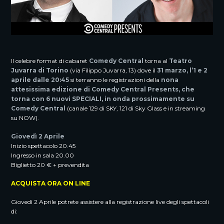
Il celebre format di cabaret
Comedy
Central
torna al
Teatro
Juvarra di Torino
(via Filippo Juvarra, 13) dove il
31 marzo, l’1 e 2
aprile
dalle
20:45
si terranno le registrazioni della
nona
attesissima edizione di Comedy Central Presents, che
torna con 6 nuovi SPECIALI, in onda prossimamente su
Comedy Central
(canale 129 di SKY, 121 di Sky Glass e in streaming
su NOW).
Giovedì 2 Aprile
Inizio spettacolo 20.45
Ingresso in sala 20.00
Biglietto 20 € + prevendita
ACQUISTA ORA ON LINE
Giovedì 2 Aprile potrete assistere alla registrazione live degli spettacoli
di: