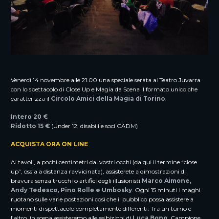
Venerdì 14 novembre alle 21.00 una speciale serata al Teatro Juvarra
con lo spettacolo di Close Up e Magia da Scena il formato unico che
caratterizza il
Circolo Amici della Magia di Torino
.
Intero 20 €
Ridotto 15 €
(Under 12, disabili e soci CADM)
ACQUISTA ORA ON LINE
Ai tavoli, a pochi centimetri dai vostri occhi (da qui il termine “close
up”, ossia a distanza ravvicinata), assisterete a dimostrazioni di
bravura senza trucchi o artifici degli illusionisti
Marco Aimone,
Andy Tedesco, Pino Rolle e Umbosky
. Ogni 15 minuti i maghi
ruotano sulle varie postazioni così che il pubblico possa assistere a
momenti di spettacolo completamente differenti. Tra un turno e
l’altro, in scena assisteremo alle esibizioni di
Luca Bono
, Campione