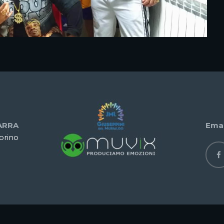
ARRA
Emai
Torino