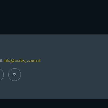
l:
info@teatrojuvarra.it