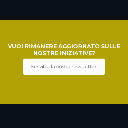
VUOI RIMANERE AGGIORNATO SULLE
NOSTRE INIZIATIVE?
Iscriviti alla nostra newsletter!