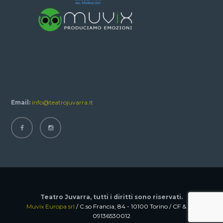
Email:
info@teatrojuvarra.it
Teatro Juvarra, tutti i diritti sono riservati.
Muvix Europa srl
/ C.so Francia, 84 - 10100 Torino / CF & P.I.
09136530012